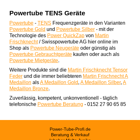
Powertube TENS Geräte
Powertube
-
TENS
Frequenzgeräte in den Varianten
Powertube Gold
und
Powertube Silber
- mit der
Technologie des
Power QuickZap
von
Martin
Frischknecht
/ Swisspowertube AG hier online im
Shop als
Powertube Neugeräte
oder günstig als
Powertube Gebrauchtgeräte
kaufen oder auch als
Powertube Mietgeräte
.
Weitere Produkte sind die
Martin Frischknecht Tensor
Feder
und die immer beliebteren
Martin Frischnecht A
Medaillon
als
A Medaillon Gold
,
A Medaillon Silber
,
A
Medaillon Bronze
.
Zuverlässig, kompetent, unkonventionell - täglich
telefonische
Powertube Beratung
- 0152 27 90 65 85
Power-Tube-Profi.de
Beratung & Verkauf