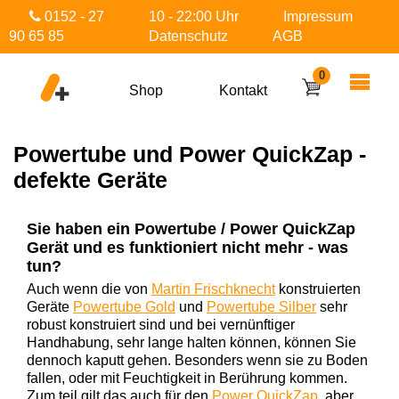
0152 - 27
10 - 22:00 Uhr
Impressum
90 65 85
Datenschutz
AGB
0
Shop
Kontakt
Powertube und Power QuickZap -
defekte Geräte
Sie haben ein Powertube / Power QuickZap
Gerät und es funktioniert nicht mehr - was
tun?
Auch wenn die von
Martin Frischknecht
konstruierten
Geräte
Powertube Gold
und
Powertube Silber
sehr
robust konstruiert sind und bei vernünftiger
Handhabung, sehr lange halten können, können Sie
dennoch kaputt gehen. Besonders wenn sie zu Boden
fallen, oder mit Feuchtigkeit in Berührung kommen.
Zum teil gilt das auch für den
Power QuickZap
, aber