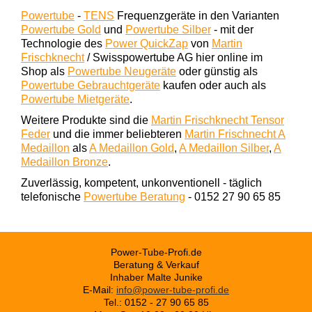
Powertube
-
TENS
Frequenzgeräte in den Varianten
Powertube Gold
und
Powertube Silber
- mit der
Technologie des
Power QuickZap
von
Martin
Frischknecht
/ Swisspowertube AG hier online im
Shop als
Powertube Neugeräte
oder günstig als
Powertube Gebrauchtgeräte
kaufen oder auch als
Powertube Mietgeräte
.
Weitere Produkte sind die
Martin Frischknecht Tensor
Feder
und die immer beliebteren
Martin Frischnecht A
Medaillon
als
A Medaillon Gold
,
A Medaillon Silber
,
A
Medaillon Bronze
.
Zuverlässig, kompetent, unkonventionell - täglich
telefonische
Powertube Beratung
- 0152 27 90 65 85
Power-Tube-Profi.de
Beratung & Verkauf
Inhaber Malte Junike
E-Mail:
info@power-tube-profi.de
Tel.: 0152 - 27 90 65 85