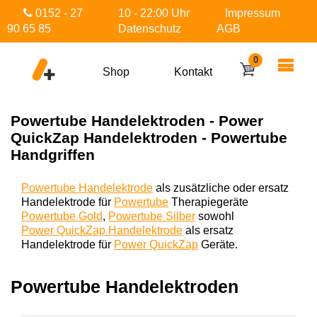
0152 - 27
10 - 22:00 Uhr
Impressum
90 65 85
Datenschutz
AGB
0
Shop
Kontakt
Powertube Handelektroden - Power
QuickZap Handelektroden - Powertube
Handgriffen
Powertube Handelektrode
als zusätzliche oder ersatz
Handelektrode für
Powertube
Therapiegeräte
Powertube Gold
,
Powertube Silber
sowohl
Power QuickZap Handelektrode
als ersatz
Handelektrode für
Power QuickZap
Geräte.
Powertube Handelektroden