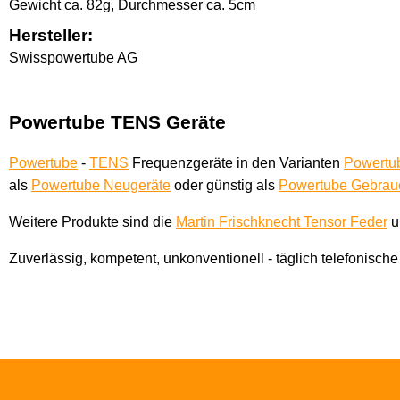
Gewicht ca. 82g, Durchmesser ca. 5cm
Hersteller:
Swisspowertube AG
Powertube TENS Geräte
Powertube
-
TENS
Frequenzgeräte in den Varianten
Powertu
als
Powertube Neugeräte
oder günstig als
Powertube Gebrauc
Weitere Produkte sind die
Martin Frischknecht Tensor Feder
u
Zuverlässig, kompetent, unkonventionell - täglich telefonisch