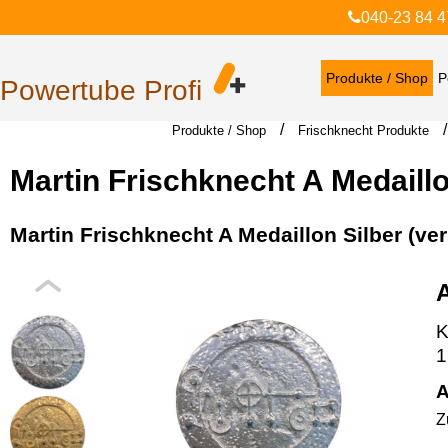
040-23 84 4
Produkte / Shop
P
Powertube Profi
/
Produkte / Shop
Frischknecht Produkte
Martin Frischknecht A Medaillo
Martin Frischknecht A Medaillon Silber (ve
K
1
A
Z