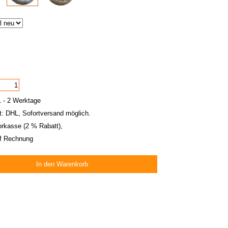
 1 - 2 Werktage
t:
DHL
, Sofortversand möglich.
orkasse (2 % Rabatt),
f Rechnung
In den Warenkorb