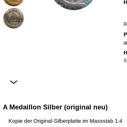
H
R
P
a
H
S
A Medaillon Silber (original neu)
Kopie der Original-Silberplatte im Massstab 1:4