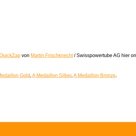
QuickZap
von
Martin Frischknecht
/ Swisspowertube AG hier on
edaillon Gold
,
A Medaillon Silber
,
A Medaillon Bronze
.