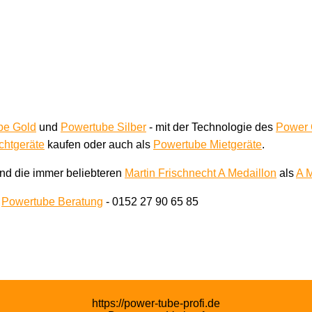
be Gold
und
Powertube Silber
- mit der Technologie des
Power 
htgeräte
kaufen oder auch als
Powertube Mietgeräte
.
nd die immer beliebteren
Martin Frischnecht A Medaillon
als
A M
e
Powertube Beratung
- 0152 27 90 65 85
https://power-tube-profi.de