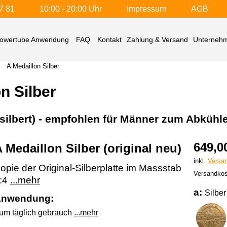
7 81
10:00 - 20:00 Uhr
Impressum
AGB
owertube Anwendung
FAQ
Kontakt
Zahlung & Versand
Unterneh
/
A Medaillon Silber
n Silber
rsilbert) - empfohlen für Männer zum Abkühl
649,0
A Medaillon
Silber
(original neu)
inkl.
Versa
opie der Original-Silberplatte im Massstab
Versandkos
:4
...mehr
a:
Silber
nwendung:
um täglich gebrauch
...mehr