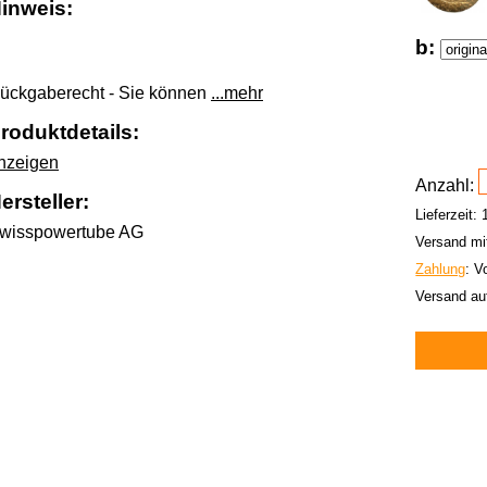
inweis:
b:
ückgaberecht - Sie können
...mehr
roduktdetails:
nzeigen
Anzahl:
ersteller:
Lieferzeit:
wisspowertube AG
Versand mi
Zahlung
: V
Versand au