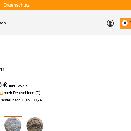
Datenschutz
men
0
en
0 €
inkl. MwSt
nd
nach Deutschland (D)
tenfrei nach D ab 100,- €