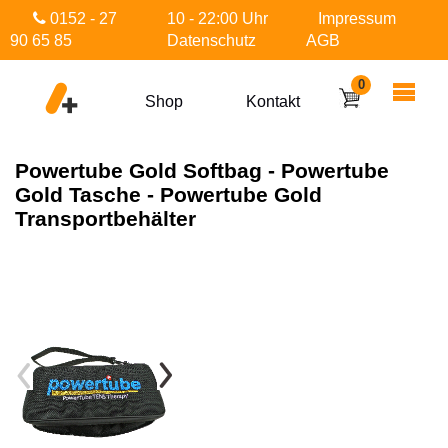
0152 - 27
10 - 22:00 Uhr
Impressum
90 65 85
Datenschutz
AGB
0
Shop
Kontakt
Powertube Gold Softbag - Powertube
Gold Tasche - Powertube Gold
Transportbehälter