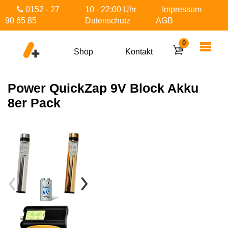
0152 - 27
10 - 22:00 Uhr
Impressum
90 65 85
Datenschutz
AGB
0
Shop
Kontakt
Power QuickZap 9V Block Akku
8er Pack